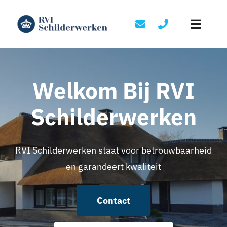
Skip
to
Toggle
content
Naviga
Home
Welkom Bij RVI
Diensten
Schilderwerken
Portfolio
RVI Schilderwerken staat voor betrouwbaarheid
Over ons
en garandeert kwaliteit
Contact
Contact