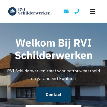
Skip
to
Toggle
content
Naviga
Home
Welkom Bij RVI
Diensten
Schilderwerken
Portfolio
RVI Schilderwerken staat voor betrouwbaarheid
Over ons
en garandeert kwaliteit
Contact
Contact