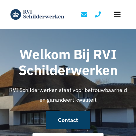
Skip
to
Toggle
content
Naviga
Home
Welkom Bij RVI
Diensten
Schilderwerken
Portfolio
RVI Schilderwerken staat voor betrouwbaarheid
Over ons
en garandeert kwaliteit
Contact
Contact