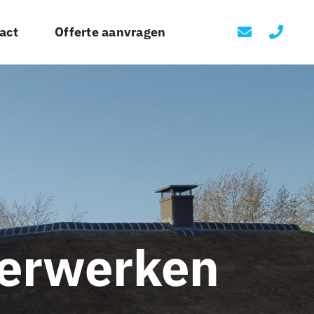
act
Offerte aanvragen
derwerken