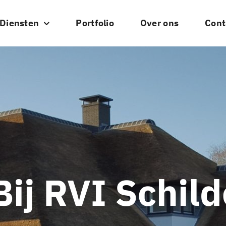
Diensten
Portfolio
Over ons
Cont
ij RVI Schil